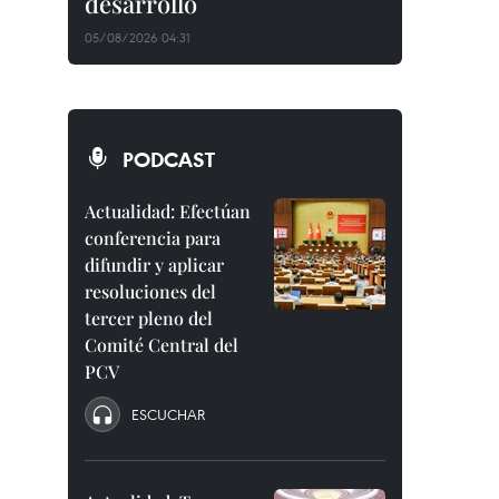
desarrollo
05/08/2026 04:31
PODCAST
Actualidad: Efectúan
conferencia para
difundir y aplicar
resoluciones del
tercer pleno del
Comité Central del
PCV
ESCUCHAR