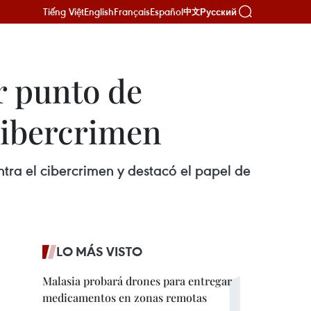
Tiếng Việt
English
Français
Español
Русский
中文
 punto de
cibercrimen
a el cibercrimen y destacó el papel de
LO MÁS VISTO
Malasia probará drones para entregar
medicamentos en zonas remotas