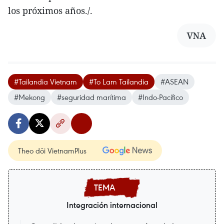
los próximos años./.
VNA
#Tailandia Vietnam
#To Lam Tailandia
#ASEAN
#Mekong
#seguridad marítima
#Indo-Pacífico
Theo dõi VietnamPlus
Integración internacional