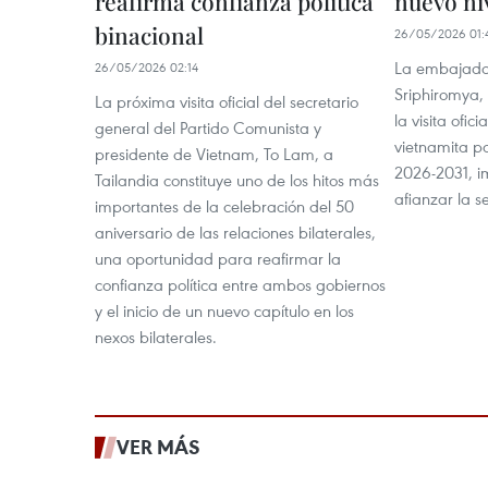
reafirma confianza política
nuevo ni
binacional
26/05/2026 01:
La embajado
26/05/2026 02:14
Sriphiromya,
La próxima visita oficial del secretario
la visita ofic
general del Partido Comunista y
vietnamita pa
presidente de Vietnam, To Lam, a
2026-2031, i
Tailandia constituye uno de los hitos más
afianzar la s
importantes de la celebración del 50
aniversario de las relaciones bilaterales,
una oportunidad para reafirmar la
confianza política entre ambos gobiernos
y el inicio de un nuevo capítulo en los
nexos bilaterales.
VER MÁS