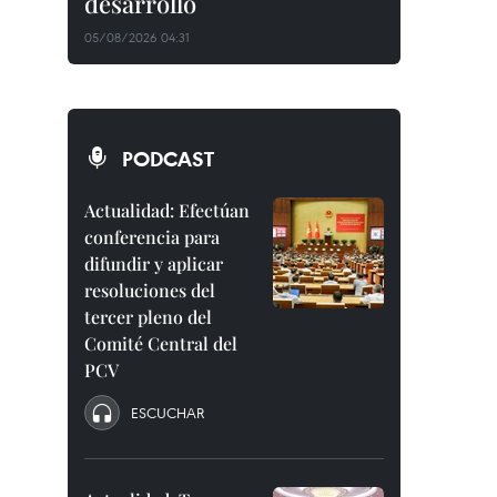
desarrollo
05/08/2026 04:31
PODCAST
Actualidad: Efectúan
conferencia para
difundir y aplicar
resoluciones del
tercer pleno del
Comité Central del
PCV
ESCUCHAR