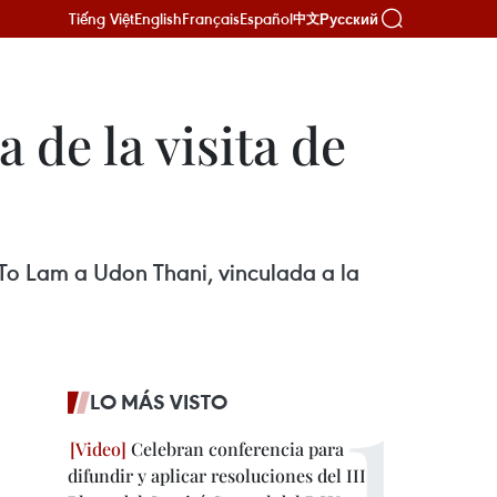
Tiếng Việt
English
Français
Español
Русский
中文
 de la visita de
e To Lam a Udon Thani, vinculada a la
LO MÁS VISTO
Celebran conferencia para
difundir y aplicar resoluciones del III