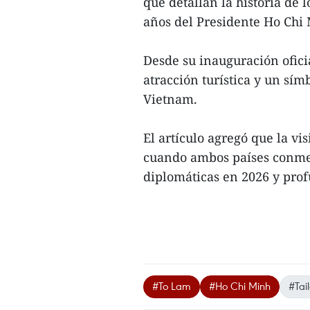
que detallan la historia de 
años del Presidente Ho Chi 
Desde su inauguración ofici
atracción turística y un sím
Vietnam.
El artículo agregó que la v
cuando ambos países conmem
diplomáticas en 2026 y profu
#To Lam
#Ho Chi Minh
#Tai