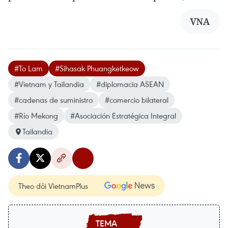
VNA
#To Lam
#Sihasak Phuangketkeow
#Vietnam y Tailandia
#diplomacia ASEAN
#cadenas de suministro
#comercio bilateral
#Río Mekong
#Asociación Estratégica Integral
Tailandia
Theo dõi VietnamPlus