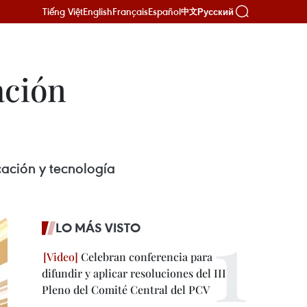
Tiếng Việt
English
Français
Español
Русский
中文
ación
cación y tecnología
LO MÁS VISTO
Celebran conferencia para
difundir y aplicar resoluciones del III
Pleno del Comité Central del PCV