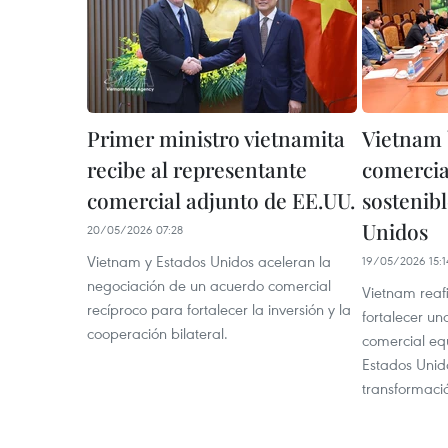
Primer ministro vietnamita
Vietnam 
recibe al representante
comercia
comercial adjunto de EE.UU.
sostenib
Unidos
20/05/2026 07:28
Vietnam y Estados Unidos aceleran la
19/05/2026 15:1
negociación de un acuerdo comercial
Vietnam reaf
recíproco para fortalecer la inversión y la
fortalecer un
cooperación bilateral.
comercial equ
Estados Unido
transformació