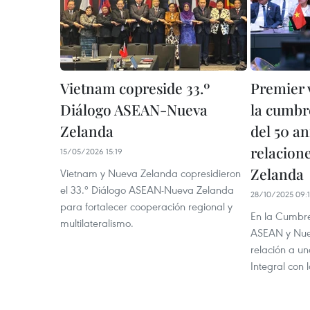
Vietnam copreside 33.º
Premier v
Diálogo ASEAN-Nueva
la cumb
Zelanda
del 50 an
relacio
15/05/2026 15:19
Zelanda
Vietnam y Nueva Zelanda copresidieron
el 33.º Diálogo ASEAN-Nueva Zelanda
28/10/2025 09:
para fortalecer cooperación regional y
En la Cumbre
multilateralismo.
ASEAN y Nue
relación a un
Integral con 