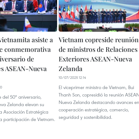
ietnamita asiste a
Vietnam copreside reunión
re conmemorativa
de ministros de Relaciones
iversario de
Exteriores ASEAN-Nueva
nes ASEAN-Nueva
Zelanda
10/07/2025 12:14
El viceprimer ministro de Vietnam, Bui
10
Thanh Son, copresidió la reunión ASEAN
 del 50º aniversario,
Nueva Zelanda destacando avances e
va Zelanda elevan su
cooperación estratégica, comercio,
a Asociación Estratégica
seguridad y sostenibilidad.
la participación de Vietnam.