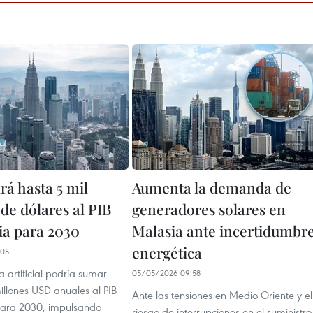
rá hasta 5 mil
Aumenta la demanda de
de dólares al PIB
generadores solares en
ia para 2030
Malasia ante incertidumbr
energética
:05
a artificial podría sumar
05/05/2026 09:58
illones USD anuales al PIB
Ante las tensiones en Medio Oriente y el
para 2030, impulsando
riesgo de interrupciones en el suministro