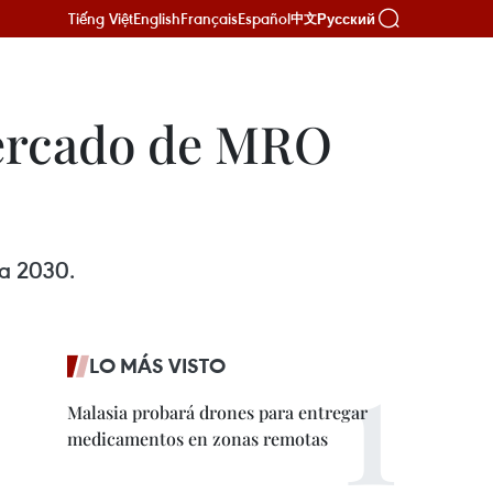
Tiếng Việt
English
Français
Español
Русский
中文
mercado de MRO
ra 2030.
LO MÁS VISTO
Malasia probará drones para entregar
medicamentos en zonas remotas