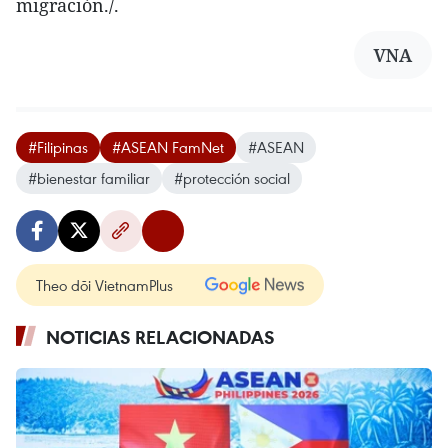
migración./.
VNA
#Filipinas
#ASEAN FamNet
#ASEAN
#bienestar familiar
#protección social
Theo dõi VietnamPlus
NOTICIAS RELACIONADAS