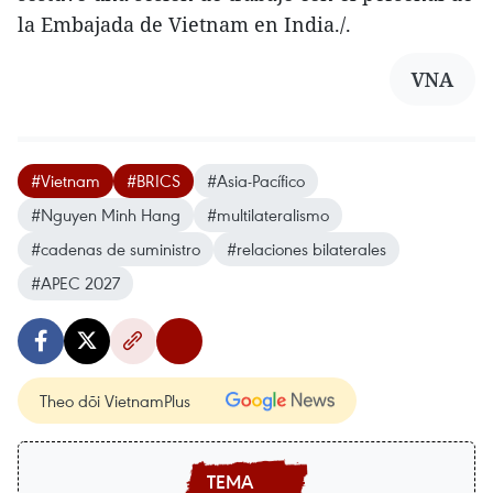
la Embajada de Vietnam en India./.
VNA
#Vietnam
#BRICS
#Asia-Pacífico
#Nguyen Minh Hang
#multilateralismo
#cadenas de suministro
#relaciones bilaterales
#APEC 2027
Theo dõi VietnamPlus