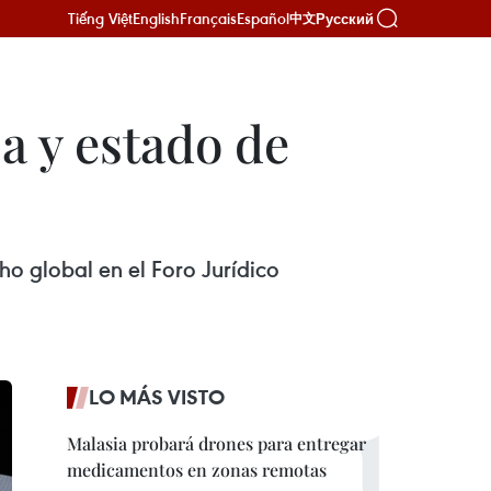
Tiếng Việt
English
Français
Español
Русский
中文
a y estado de
ho global en el Foro Jurídico
LO MÁS VISTO
Malasia probará drones para entregar
medicamentos en zonas remotas