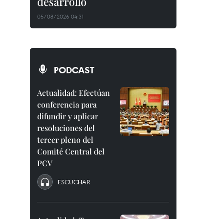
desarrollo
05/08/2026 04:31
PODCAST
Actualidad: Efectúan
conferencia para
difundir y aplicar
resoluciones del
tercer pleno del
Comité Central del
PCV
ESCUCHAR