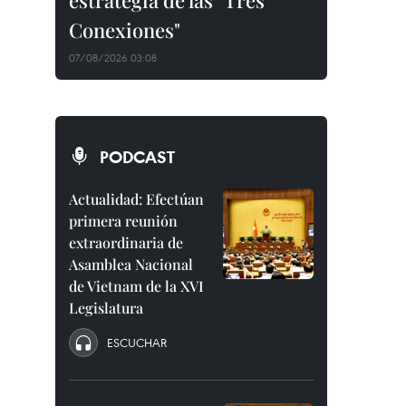
estrategia de las "Tres
Conexiones"
07/08/2026 03:08
PODCAST
Actualidad: Efectúan
primera reunión
extraordinaria de
Asamblea Nacional
de Vietnam de la XVI
Legislatura
ESCUCHAR