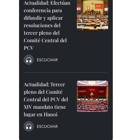
Actualidad: Efectúan
conferencia para
difundir y aplicar
resoluciones del
tercer pleno del
Comité Central del
PCV
ESCUCHAR
Actualidad: Tercer
pleno del Comité
Central del PCV del
XIV mandato tiene
lugar en Hanoi
ESCUCHAR