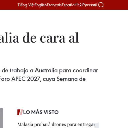
Tiếng Việt
English
Français
Español
Русский
中文
ia de cara al
 de trabajo a Australia para coordinar
del Foro APEC 2027, cuya Semana de
LO MÁS VISTO
Malasia probará drones para entregar