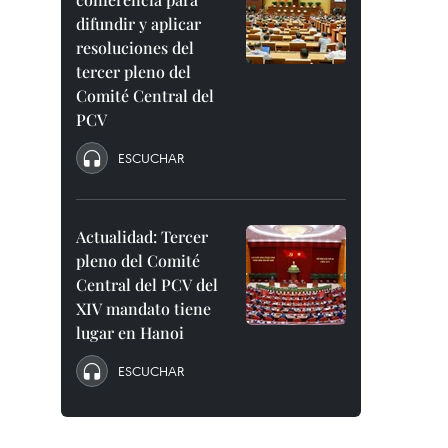
difundir y aplicar
resoluciones del
tercer pleno del
Comité Central del
PCV
ESCUCHAR
Actualidad: Tercer
pleno del Comité
Central del PCV del
XIV mandato tiene
lugar en Hanoi
ESCUCHAR