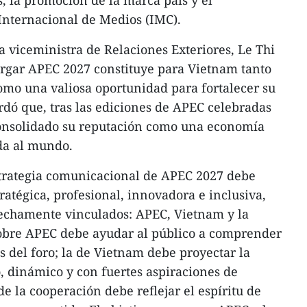
s, la promoción de la marca país y el
Internacional de Medios (IMC).
la viceministra de Relaciones Exteriores, Le Thi
rgar APEC 2027 constituye para Vietnam tanto
omo una valiosa oportunidad para fortalecer su
dó que, tras las ediciones de APEC celebradas
 consolidado su reputación como una economía
da al mundo.
estrategia comunicacional de APEC 2027 debe
ratégica, profesional, innovadora e inclusiva,
trechamente vinculados: APEC, Vietnam y la
sobre APEC debe ayudar al público a comprender
os del foro; la de Vietnam debe proyectar la
 dinámico y con fuertes aspiraciones de
de la cooperación debe reflejar el espíritu de