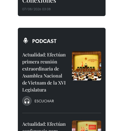
Conexiones"
07/08/2026 03:08
PODCAST
Actualidad: Efectúan
primera reunión
extraordinaria de
Asamblea Nacional
de Vietnam de la XVI
Legislatura
ESCUCHAR
Actualidad: Efectúan
conferencia para