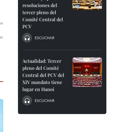
resoluciones del
tercer pleno del
Comité Central del
os
PCV
un
ESCUCHAR
Actualidad: Tercer
pleno del Comité
Central del PCV del
XIV mandato tiene
lugar en Hanoi
ESCUCHAR