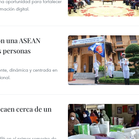
na oportunidad para fortalecer
mación digital.
on una ASEAN
as personas
nte, dinámica y centrada en
ional.
 caen cerca de un
,8% en el primer semestre de