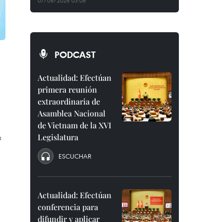
07/08/2026 03:08
PODCAST
Actualidad: Efectúan
primera reunión
extraordinaria de
Asamblea Nacional
de Vietnam de la XVI
Legislatura
a
ESCUCHAR
Actualidad: Efectúan
conferencia para
difundir y aplicar