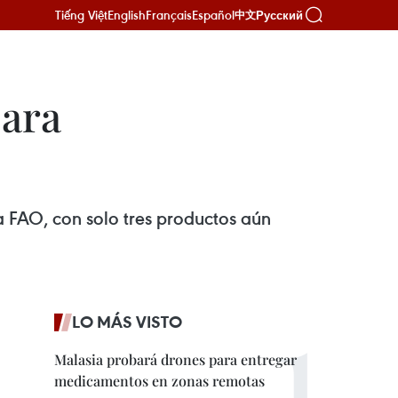
Tiếng Việt
English
Français
Español
Русский
中文
para
a FAO, con solo tres productos aún
LO MÁS VISTO
Malasia probará drones para entregar
medicamentos en zonas remotas