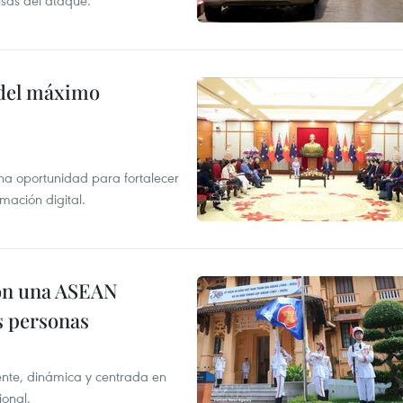
usas del ataque.
o del máximo
na oportunidad para fortalecer
mación digital.
on una ASEAN
as personas
nte, dinámica y centrada en
ional.