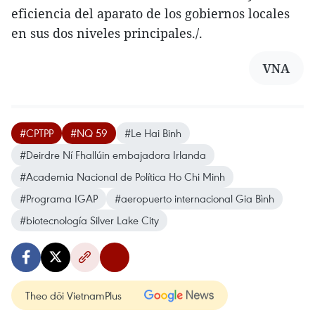
eficiencia del aparato de los gobiernos locales
en sus dos niveles principales./.
VNA
#CPTPP
#NQ 59
#Le Hai Binh
#Deirdre Ní Fhallúin embajadora Irlanda
#Academia Nacional de Política Ho Chi Minh
#Programa IGAP
#aeropuerto internacional Gia Bình
#biotecnología Silver Lake City
Theo dõi VietnamPlus