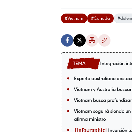
#Vietnam
#Canadá
#defen
Integración in
Experto australiano destac
Vietnam y Australia busca
Vietnam busca profundizar 
Vietnam seguirá siendo un 
afirma ministro
Inversión to