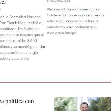
vel
16/06/2026 14:28
Vietnam y Canadá apuestan por
9
fortalecer la cooperación en ciencia,
e de la Asamblea Nacional
educación, innovación, cultura y
Tran Thanh Man, recibió al
periodismo para profundizar su
nadiense Jim Nickel en
Asociación Integral.
encuentro se destacó que el
teral alcanzó los 8.600
ólares y se acordó potenciar
a cooperación en energía
vación y autonomía
a política con