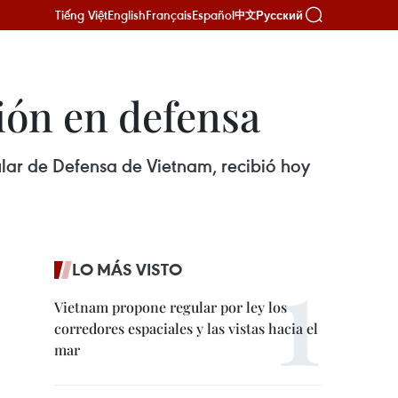
Tiếng Việt
English
Français
Español
Русский
中文
ión en defensa
tular de Defensa de Vietnam, recibió hoy
LO MÁS VISTO
Vietnam propone regular por ley los
corredores espaciales y las vistas hacia el
mar