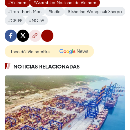
#Vietnam
#Asamblea Nacional de Vietnam
#Tran Thanh Man
#India
#Tshering Wangchuk Sherpa
#CPTPP
#NQ 59
Theo dõi VietnamPlus
NOTICIAS RELACIONADAS