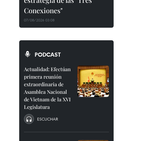
estrategia de las "Tres
Conexiones"
07/08/2026 03:08
PODCAST
Actualidad: Efectúan
primera reunión
extraordinaria de
Asamblea Nacional
de Vietnam de la XVI
Legislatura
ESCUCHAR