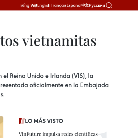
Tiếng Việt
English
Français
Español
Русский
中文
tos vietnamitas
el Reino Unido e Irlanda (VIS), la
presentada oficialmente en la Embajada
s.
LO MÁS VISTO
VinFuture impulsa redes científicas