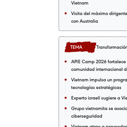
Vietnam
Visita del máximo dirigen
con Australia
Transformación
APIE Camp 2026 fortalece l
comunidad internacional de
Vietnam impulsa un progra
tecnologías estratégicas
Experto israelí sugiere a V
Grupo vietnamita se asoc
ciberseguridad
Vietnam atrae a proveedor