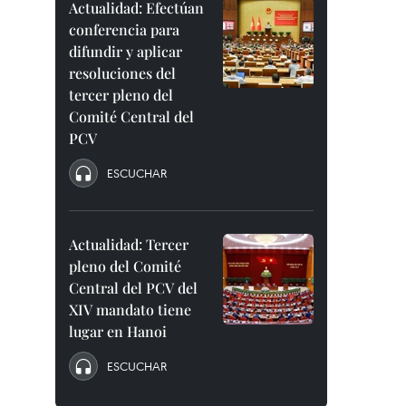
Actualidad: Efectúan
conferencia para
difundir y aplicar
resoluciones del
tercer pleno del
Comité Central del
PCV
ESCUCHAR
Actualidad: Tercer
pleno del Comité
Central del PCV del
XIV mandato tiene
lugar en Hanoi
ESCUCHAR