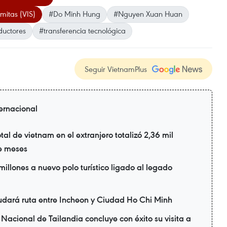
mitas (VIS)
#Do Minh Hung
#Nguyen Xuan Huan
uctores
#transferencia tecnológica
Seguir VietnamPlus
ternacional
tal de vietnam en el extranjero totalizó 2,36 mil
te meses
illones a nuevo polo turístico ligado al legado
udará ruta entre Incheon y Ciudad Ho Chi Minh
Nacional de Tailandia concluye con éxito su visita a