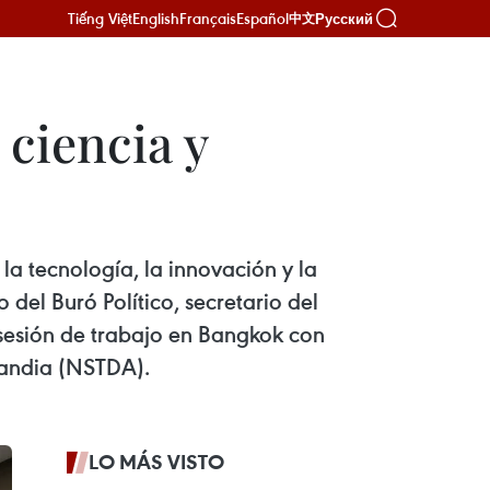
Tiếng Việt
English
Français
Español
Русский
中文
ciencia y
la tecnología, la innovación y la
el Buró Político, secretario del
sesión de trabajo en Bangkok con
landia (NSTDA).
LO MÁS VISTO