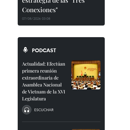
estrategia de las "Tres
Conexiones"
07/08/2026 03:08
PODCAST
Actualidad: Efectúan
primera reunión
extraordinaria de
Asamblea Nacional
de Vietnam de la XVI
Legislatura
ESCUCHAR