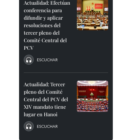
Actualidad: Efectúan
conferencia para
difundir y aplicar
resoluciones del
tercer pleno del
Comité Central del
PCV
ESCUCHAR
Actualidad: Tercer
pleno del Comité
Central del PCV del
XIV mandato tiene
lugar en Hanoi
ESCUCHAR