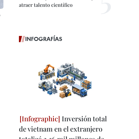
atraer talento científico
a
INFOGRAFÍAS
Inversión total
de vietnam en el extranjero