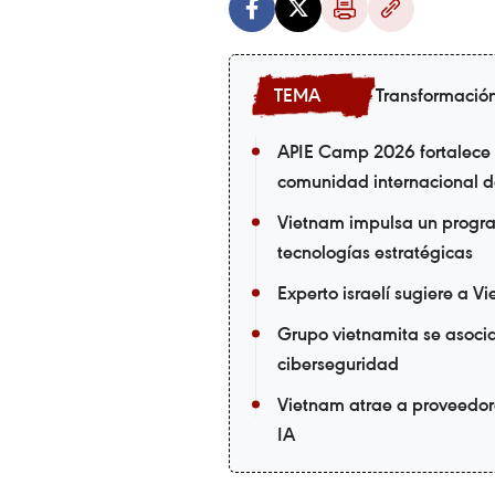
Transformación
APIE Camp 2026 fortalece l
comunidad internacional de
Vietnam impulsa un progra
tecnologías estratégicas
Experto israelí sugiere a V
Grupo vietnamita se asoc
ciberseguridad
Vietnam atrae a proveedor
IA