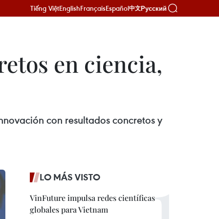
Tiếng Việt
English
Français
Español
Русский
中文
etos en ciencia,
 innovación con resultados concretos y
LO MÁS VISTO
VinFuture impulsa redes científicas
globales para Vietnam