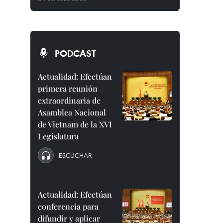
PODCAST
Actualidad: Efectúan
primera reunión
extraordinaria de
Asamblea Nacional
de Vietnam de la XVI
Legislatura
ESCUCHAR
Actualidad: Efectúan
conferencia para
difundir y aplicar