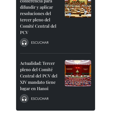
conferencia para
difundir y aplicar
resoluciones del
tercer pleno del
Comité Central del
PCV
ESCUCHAR
Actualidad: Tercer
pleno del Comité
Central del PCV del
XIV mandato tiene
lugar en Hanoi
ESCUCHAR