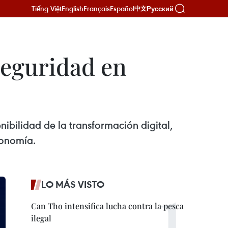
Tiếng Việt
English
Français
Español
Русский
中文
seguridad en
nibilidad de la transformación digital,
conomía.
LO MÁS VISTO
Can Tho intensifica lucha contra la pesca
ilegal