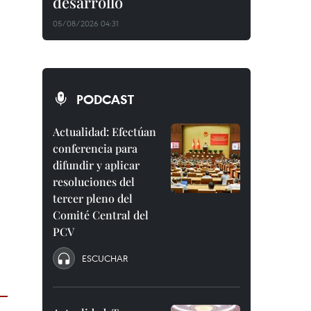
desarrollo
05/08/2026 04:31
PODCAST
Actualidad: Efectúan
conferencia para
difundir y aplicar
resoluciones del
tercer pleno del
Comité Central del
PCV
ESCUCHAR