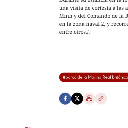
una visita de cortesía a la
Minh y del Comando de la Re
en la zona naval 2, y recorr
entre otros./.
#barco de la Marina Real británic