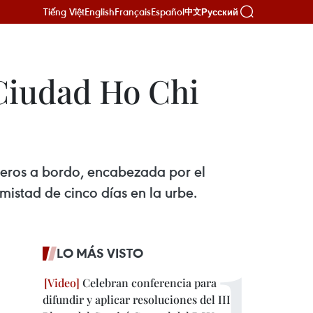
Tiếng Việt
English
Français
Español
Русский
中文
 Ciudad Ho Chi
ineros a bordo, encabezada por el
istad de cinco días en la urbe.
LO MÁS VISTO
Celebran conferencia para
difundir y aplicar resoluciones del III