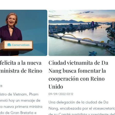
elicita a la nueva
Ciudad vietnamita de Da
ministra de Reino
Nang busca fomentar la
cooperación con Reino
Unido
28
nistro de Vietnam, Pham
09/09/2022 03:12
envió hoy un mensaje de
Una delegación de la ciudad de Da
a la nueva primera ministra
Nang, encabezada por el vicesecretari
ido de Gran Bretaña e
de su Comité partidista y presidente del