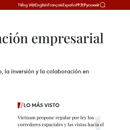
Tiếng Việt
English
Français
Español
Русский
中文
ación empresarial
 la inversión y la colaboración en
LO MÁS VISTO
Vietnam propone regular por ley los
corredores espaciales y las vistas hacia el