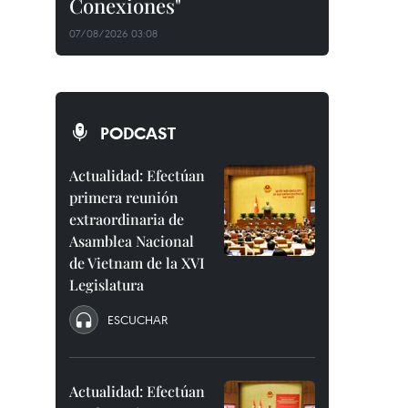
Conexiones"
07/08/2026 03:08
PODCAST
Actualidad: Efectúan
primera reunión
extraordinaria de
Asamblea Nacional
de Vietnam de la XVI
Legislatura
ESCUCHAR
Actualidad: Efectúan