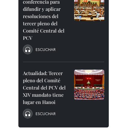
conferencia para
difundir y aplicar
resoluciones del
tercer pleno del
Comité Central del
PCV
ESCUCHAR
Actualidad: Tercer
pleno del Comité
Central del PCV del
XIV mandato tiene
lugar en Hanoi
ESCUCHAR