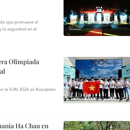
ada que promueve el
y la seguridad en el
cera Olimpiada
al
en la IOAI 2026 en Kazajistán:
mania Ha Chau en