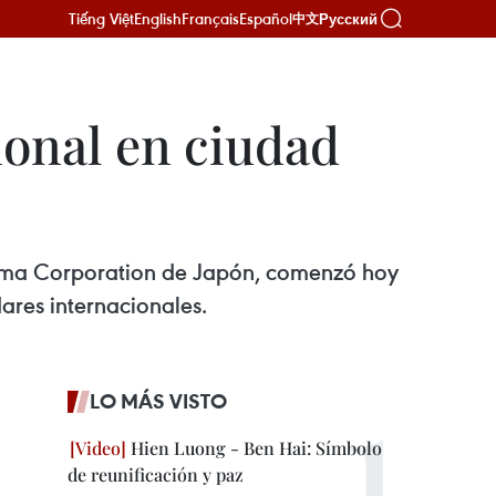
Tiếng Việt
English
Français
Español
Русский
中文
ional en ciudad
jima Corporation de Japón, comenzó hoy
ares internacionales.
LO MÁS VISTO
Hien Luong - Ben Hai: Símbolo
de reunificación y paz