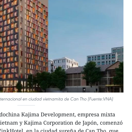
nternacional en ciudad vietnamita de Can Tho (Fuente:VNA)
ndochina Kajima Development, empresa mixta
Vietnam y Kajima Corporation de Japón, comenzó
WinkHotel, en la ciudad sureña de Can Tho, que