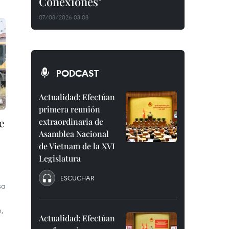
Conexiones"
07/08/2026 03:08
PODCAST
Actualidad: Efectúan
primera reunión
e
extraordinaria de
Asamblea Nacional
de Vietnam de la XVI
Legislatura
ESCUCHAR
sa
,
Actualidad: Efectúan