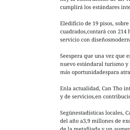
cumplirá los estándares int
Eledificio de 19 pisos, sobr
cuadrados,contará con 214 h
servicio con diseñosmodern
Seespera que una vez que e
nuevo estándaral turismo y l
más oportunidadespara atrae
Enla actualidad, Can Tho in
y de servicios,en contribuc
Segúnestadísticas locales, 
del año a3,9 millones de exc
de la metafijada y un aumen