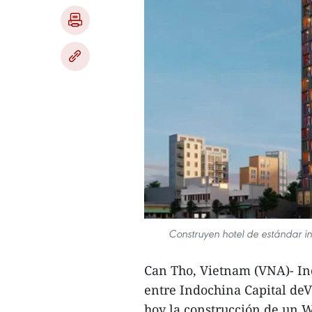
Construyen hotel de estándar i
Can Tho, Vietnam (VNA)- I
entre Indochina Capital de
hoy la construcción de un 