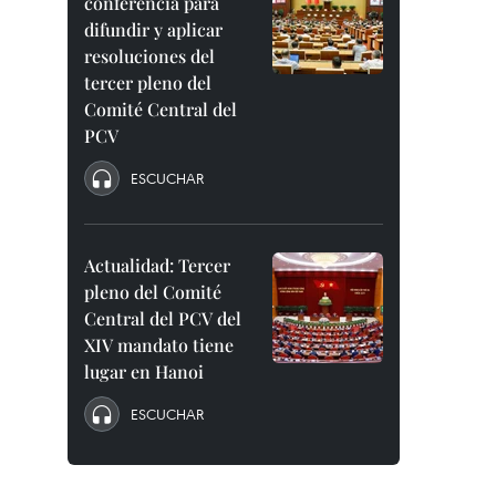
conferencia para
difundir y aplicar
resoluciones del
tercer pleno del
Comité Central del
PCV
ESCUCHAR
Actualidad: Tercer
pleno del Comité
Central del PCV del
XIV mandato tiene
lugar en Hanoi
ESCUCHAR