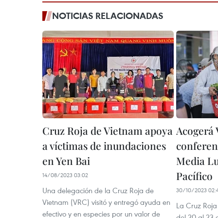
NOTICIAS RELACIONADAS
Cruz Roja de Vietnam apoya
Acogerá 
a víctimas de inundaciones
conferen
en Yen Bai
Media Lu
Pacífico
14/08/2023 03:02
Una delegación de la Cruz Roja de
30/10/2023 02:
Vietnam (VRC) visitó y entregó ayuda en
La Cruz Roja
efectivo y en especies por un valor de
del 20 al 23 