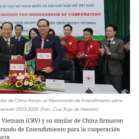
milar de China firman un Memorando de Entendimiento sobre
período 2023-2028. (Foto: Cruz Roja de Vietnam)
 Vietnam (CRV) y su similar de China firmaron
rando de Entendimiento para la cooperación
2028.