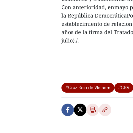
Con anterioridad, enmayo pa
la República DemocráticaPop
establecimiento de relacion
años de la firma del Tratad
julio)./.
#Cruz Roja de Vietnam
#CRV