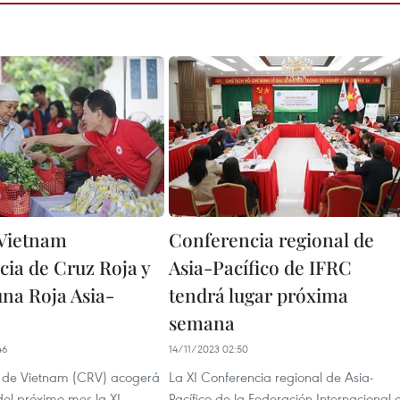
Vietnam
Conferencia regional de
cia de Cruz Roja y
Asia-Pacífico de IFRC
na Roja Asia-
tendrá lugar próxima
semana
46
14/11/2023 02:50
 de Vietnam (CRV) acogerá
La XI Conferencia regional de Asia-
del próximo mes la XI
Pacífico de la Federación Internacional 