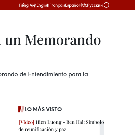
Tiếng Việt
English
Français
Español
Русский
中文
on un Memorando
morando de Entendimiento para la
LO MÁS VISTO
Hien Luong - Ben Hai: Símbolo
de reunificación y paz