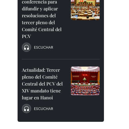
conferencia para
difundir y aplicar
resoluciones del
tercer pleno del
Comité Central del
PCV
ESCUCHAR
Actualidad: Tercer
pleno del Comité
Central del PCV del
XIV mandato tiene
lugar en Hanoi
ESCUCHAR