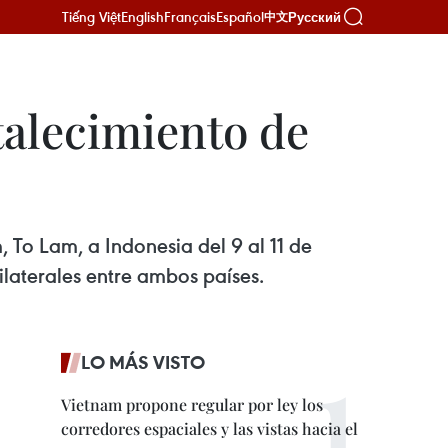
Tiếng Việt
English
Français
Español
Русский
中文
talecimiento de
 To Lam, a Indonesia del 9 al 11 de
ilaterales entre ambos países.
LO MÁS VISTO
Vietnam propone regular por ley los
corredores espaciales y las vistas hacia el