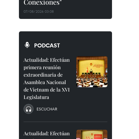
Conexiones"
07/08/2026 03:08
PODCAST
Actualidad: Efectúan
primera reunión
extraordinaria de
Asamblea Nacional
de Vietnam de la XVI
Legislatura
ESCUCHAR
Actualidad: Efectúan