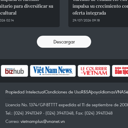
tario para diversificar su
impulsa su crecimiento co
 cultural
oferta integrada
026 02:14
29/07/2026 09:18
Descargar
Propiedad Intelectual
Condiciones de Uso
RSS
Apoyo
Idiomas
VNA
Se
Licencia No. 1374/GP-BTTTT expedida el 11 de septiembre de 2008
Tel.: (024) 39411349 - (024) 39411348, Fax: (024) 39411348
Correo:
vietnamplus@vnanet.vn