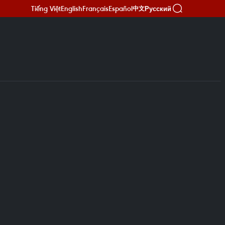
Tiếng Việt
English
Français
Español
Русский
中文