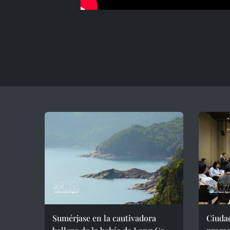
Sumérjase en la cautivadora
Ciudad