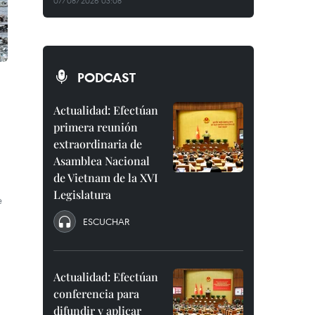
07/08/2026 03:08
PODCAST
Actualidad: Efectúan
primera reunión
extraordinaria de
Asamblea Nacional
de Vietnam de la XVI
Legislatura
e
ESCUCHAR
Actualidad: Efectúan
conferencia para
difundir y aplicar