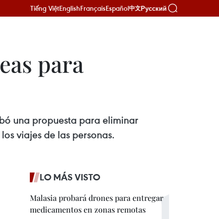
Tiếng Việt
English
Français
Español
Русский
中文
reas para
obó una propuesta para eliminar
 los viajes de las personas.
LO MÁS VISTO
Malasia probará drones para entregar
medicamentos en zonas remotas