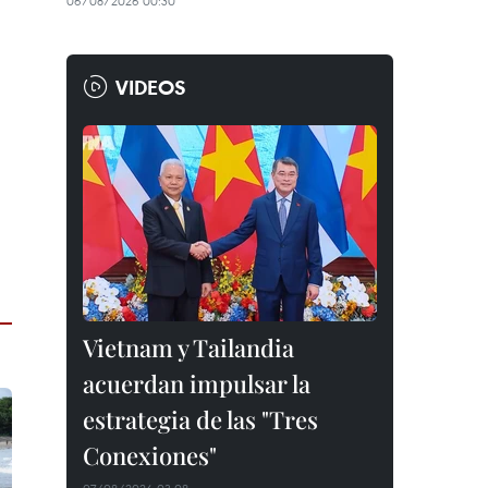
06/08/2026 00:30
VIDEOS
Vietnam y Tailandia
acuerdan impulsar la
estrategia de las "Tres
Conexiones"