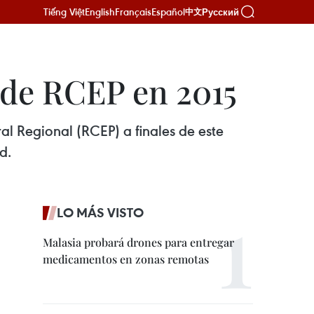
Tiếng Việt
English
Français
Español
Русский
中文
 de RCEP en 2015
al Regional (RCEP) a finales de este
d.
LO MÁS VISTO
Malasia probará drones para entregar
medicamentos en zonas remotas