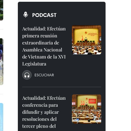
PODCAST
Actualidad: Efectúan
primera reunión
extraordinaria de
Asamblea Nacional
de Vietnam de la XVI
Legislatura
ESCUCHAR
Actualidad: Efectúan
conferencia para
difundir y aplicar
resoluciones del
tercer pleno del