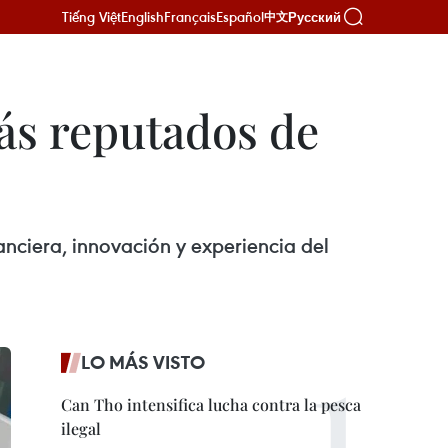
Tiếng Việt
English
Français
Español
Русский
中文
ás reputados de
nciera, innovación y experiencia del
LO MÁS VISTO
Can Tho intensifica lucha contra la pesca
ilegal