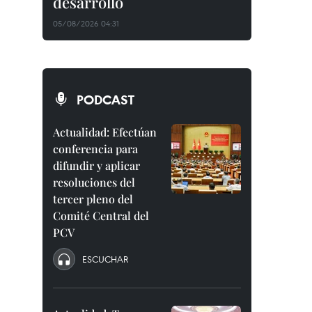
desarrollo
05/08/2026 04:31
PODCAST
Actualidad: Efectúan
conferencia para
difundir y aplicar
resoluciones del
tercer pleno del
Comité Central del
PCV
ESCUCHAR