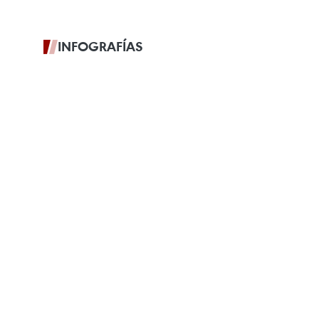
INFOGRAFÍAS
Asociación
Estratégica Integral Vietnam -
Tailandia
06/08/2026 00:30