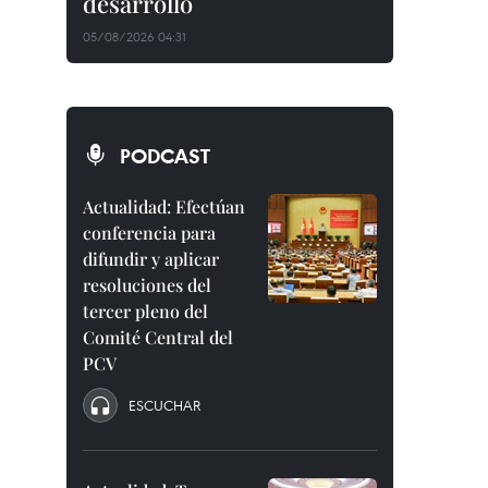
desarrollo
05/08/2026 04:31
PODCAST
Actualidad: Efectúan
conferencia para
difundir y aplicar
resoluciones del
tercer pleno del
Comité Central del
PCV
ESCUCHAR