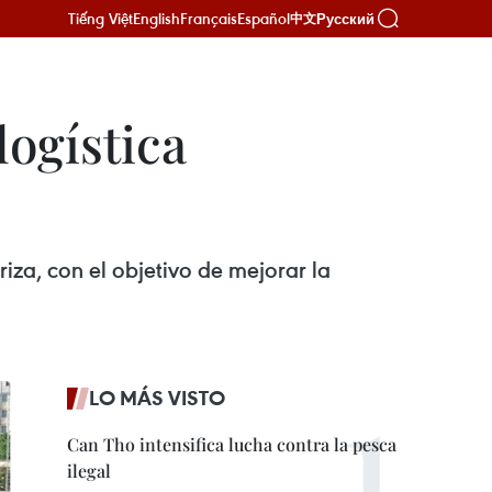
Tiếng Việt
English
Français
Español
Русский
中文
ogística
iza, con el objetivo de mejorar la
LO MÁS VISTO
Can Tho intensifica lucha contra la pesca
ilegal