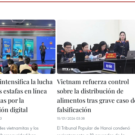
ntensifica la lucha
Vietnam refuerza control
s estafas en línea
sobre la distribución de
as por la
alimentos tras grave caso d
ión digital
falsificación
43
15/01/2026 03:38
es vietnamitas y los
El Tribunal Popular de Hanoi condenó