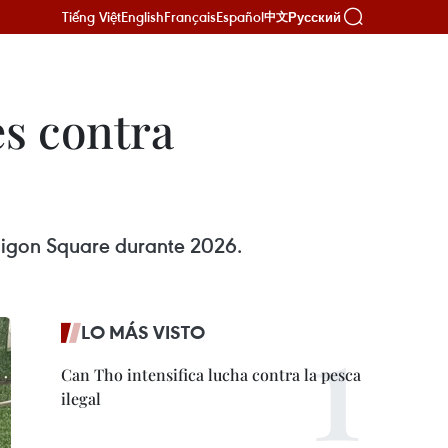
Tiếng Việt
English
Français
Español
Русский
中文
s contra
Saigon Square durante 2026.
LO MÁS VISTO
Can Tho intensifica lucha contra la pesca
ilegal