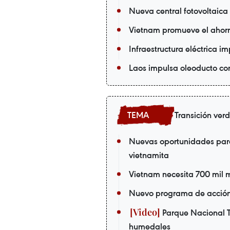
Nueva central fotovoltaica
Vietnam promueve el ahorro
Infraestructura eléctrica i
Laos impulsa oleoducto co
Transición ver
Nuevas oportunidades par
vietnamita
Vietnam necesita 700 mil m
Nuevo programa de acción 
Parque Nacional T
humedales