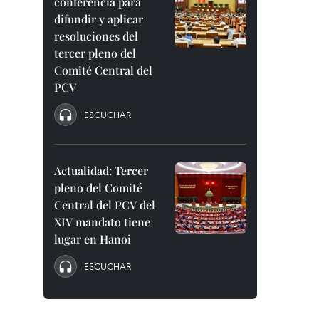
conferencia para
difundir y aplicar
resoluciones del
tercer pleno del
Comité Central del
PCV
ESCUCHAR
Actualidad: Tercer
pleno del Comité
Central del PCV del
XIV mandato tiene
lugar en Hanoi
ESCUCHAR