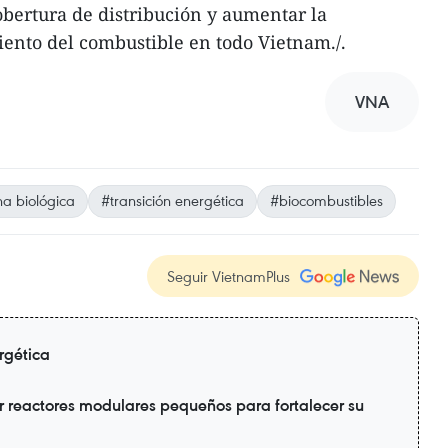
obertura de distribución y aumentar la
miento del combustible en todo Vietnam./.
VNA
na biológica
#transición energética
#biocombustibles
Seguir VietnamPlus
rgética
r reactores modulares pequeños para fortalecer su