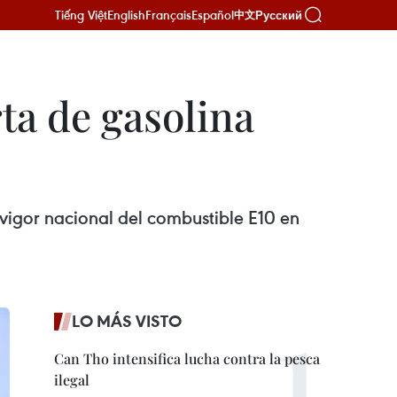
Tiếng Việt
English
Français
Español
Русский
中文
ta de gasolina
igor nacional del combustible E10 en
LO MÁS VISTO
Can Tho intensifica lucha contra la pesca
ilegal