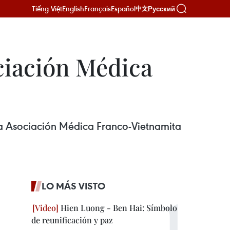
Tiếng Việt
English
Français
Español
Русский
中文
ciación Médica
la Asociación Médica Franco-Vietnamita
LO MÁS VISTO
Hien Luong - Ben Hai: Símbolo
de reunificación y paz