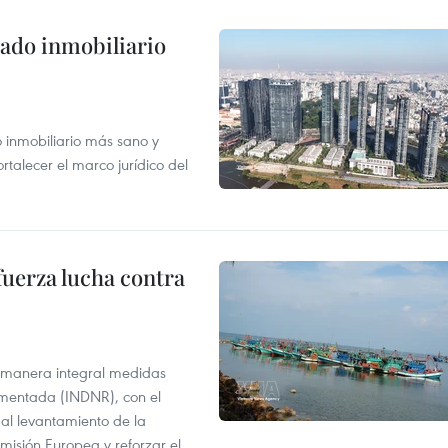
ado inmobiliario
inmobiliario más sano y
ortalecer el marco jurídico del
fuerza lucha contra
 manera integral medidas
amentada (INDNR), con el
r al levantamiento de la
misión Europea y reforzar el