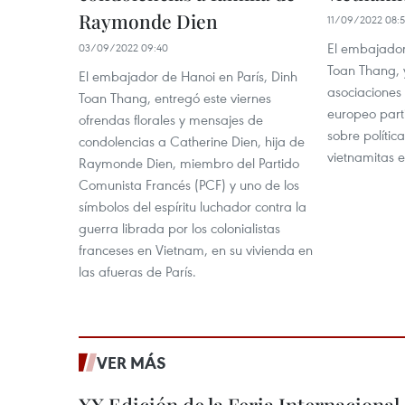
Raymonde Dien
11/09/2022 08:
El embajador
03/09/2022 09:40
Toan Thang, 
El embajador de Hanoi en París, Dinh
asociaciones 
Toan Thang, entregó este viernes
europeo parti
ofrendas florales y mensajes de
sobre política
condolencias a Catherine Dien, hija de
vietnamitas 
Raymonde Dien, miembro del Partido
Comunista Francés (PCF) y uno de los
símbolos del espíritu luchador contra la
guerra librada por los colonialistas
franceses en Vietnam, en su vivienda en
las afueras de París.
VER MÁS
XX Edición de la Feria Internaciona