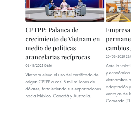
CPTPP: Palanca de
Empresa
crecimiento de Vietnam en
permanec
medio de políticas
cambios 
arancelarias recíprocas
20/08/2025 23:
Ante la volati
06/11/2025 04:16
y económica 
Vietnam eleva el uso del certificado de
vietnamitas a
origen CPTPP a casi 5 mil millones de
adaptación y
dólares, fortaleciendo sus exportaciones
ventajas de l
hacia México, Canadá y Australia.
Comercio (TLC