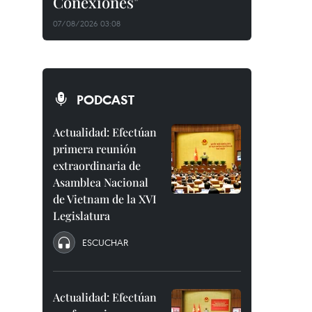
Conexiones"
07/08/2026 03:08
PODCAST
Actualidad: Efectúan
primera reunión
extraordinaria de
Asamblea Nacional
de Vietnam de la XVI
Legislatura
ESCUCHAR
Actualidad: Efectúan