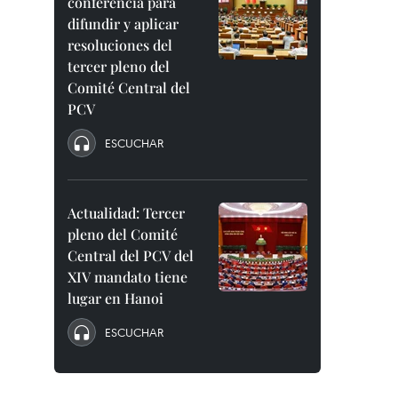
conferencia para
difundir y aplicar
resoluciones del
tercer pleno del
Comité Central del
PCV
ESCUCHAR
Actualidad: Tercer
pleno del Comité
Central del PCV del
XIV mandato tiene
lugar en Hanoi
ESCUCHAR