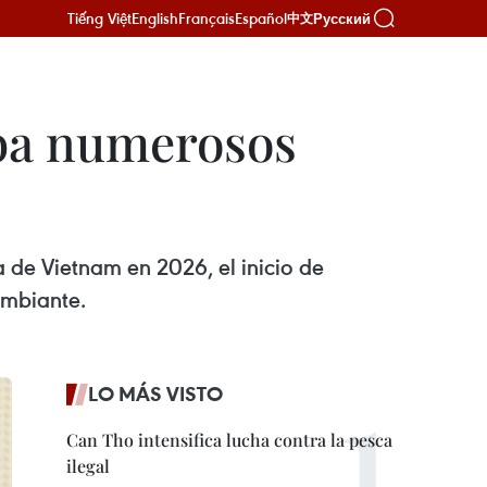
Tiếng Việt
English
Français
Español
Русский
中文
ba numerosos
 de Vietnam en 2026, el inicio de
ambiante.
LO MÁS VISTO
Can Tho intensifica lucha contra la pesca
ilegal