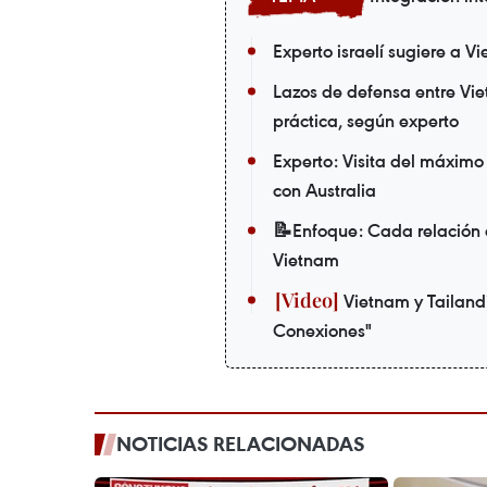
Experto israelí sugiere a V
Lazos de defensa entre Vi
práctica, según experto
Experto: Visita del máximo
con Australia
📝Enfoque: Cada relación e
Vietnam
Vietnam y Tailandi
Conexiones"
NOTICIAS RELACIONADAS