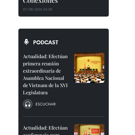
Conexiones"
07/08/2026 03:08
PODCAST
Actualidad: Efectúan
primera reunión
extraordinaria de
Asamblea Nacional
de Vietnam de la XVI
Legislatura
ESCUCHAR
Actualidad: Efectúan
conferencia para