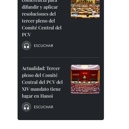
difundir y aplicar
resoluciones del
tercer pleno del
Comité Central del
PCV
ESCUCHAR
Actualidad: Tercer
pleno del Comité
Central del PCV del
XIV mandato tiene
lugar en Hanoi
ESCUCHAR