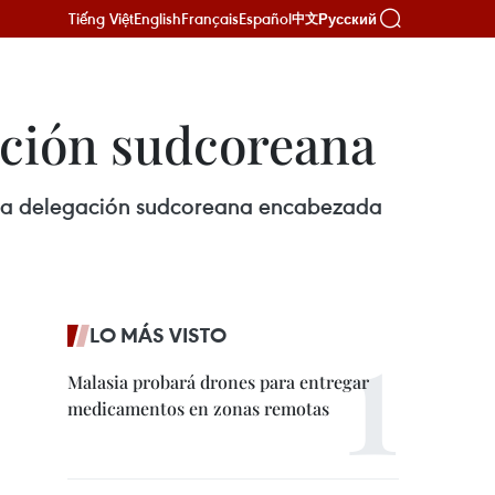
Tiếng Việt
English
Français
Español
Русский
中文
ación sudcoreana
 una delegación sudcoreana encabezada
LO MÁS VISTO
Malasia probará drones para entregar
medicamentos en zonas remotas