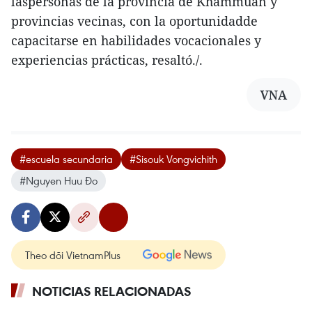
laspersonas de la provincia de Khammuan y
provincias vecinas, con la oportunidadde
capacitarse en habilidades vocacionales y
experiencias prácticas, resaltó./.
VNA
#escuela secundaria
#Sisouk Vongvichith
#Nguyen Huu Đo
Theo dõi VietnamPlus
NOTICIAS RELACIONADAS