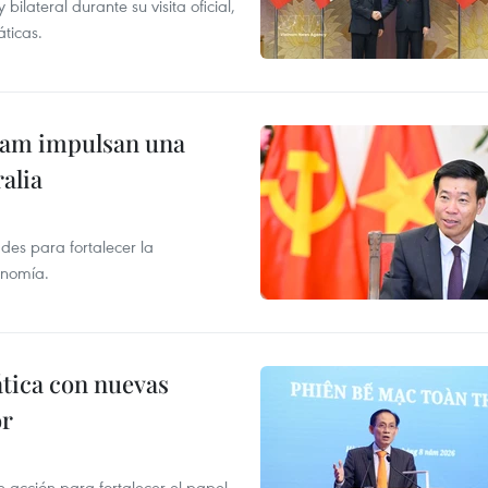
lateral durante su visita oficial,
áticas.
tnam impulsan una
alia
des para fortalecer la
onomía.
ática con nuevas
or
 acción para fortalecer el papel