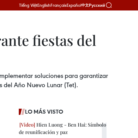
Tiếng Việt
English
Français
Español
Русский
中文
ante fiestas del
 implementar soluciones para garantizar
as del Año Nuevo Lunar (Tet).
LO MÁS VISTO
Hien Luong - Ben Hai: Símbolo
de reunificación y paz