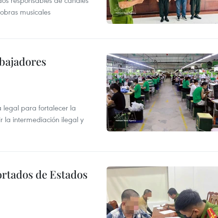
dos responsables de canales
 obras musicales
abajadores
egal para fortalecer la
r la intermediación ilegal y
ortados de Estados