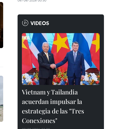
06/08/2026 00:30
VIDEOS
Vietnam y Tailandia
acuerdan impulsar la
estrategia de las "Tres
Conexiones"