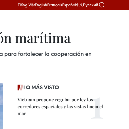
Tiếng Việt
English
Français
Español
Русский
中文
ón marítima
a para fortalecer la cooperación en
LO MÁS VISTO
Vietnam propone regular por ley los
corredores espaciales y las vistas hacia el
mar