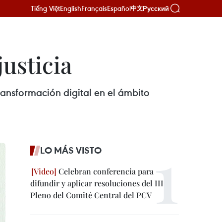
Tiếng Việt
English
Français
Español
Русский
中文
justicia
ransformación digital en el ámbito
LO MÁS VISTO
Celebran conferencia para
difundir y aplicar resoluciones del III
Pleno del Comité Central del PCV