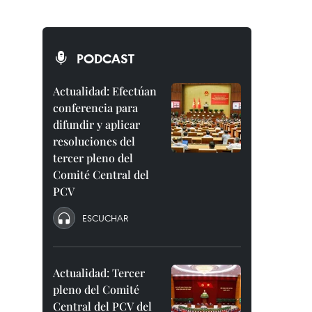
PODCAST
Actualidad: Efectúan
conferencia para
difundir y aplicar
resoluciones del
tercer pleno del
Comité Central del
PCV
ESCUCHAR
Actualidad: Tercer
pleno del Comité
Central del PCV del