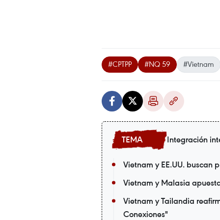
#CPTPP
#NQ 59
#Vietnam
Integración in
Vietnam y EE.UU. buscan p
Vietnam y Malasia apuestan
Vietnam y Tailandia reafir
Conexiones"