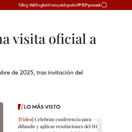
Tiếng Việt
English
Français
Español
Русский
中文
 visita oficial a
mbre de 2025, tras invitación del
LO MÁS VISTO
Celebran conferencia para
difundir y aplicar resoluciones del III