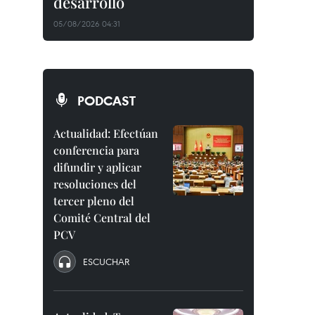
desarrollo
05/08/2026 04:31
PODCAST
Actualidad: Efectúan
conferencia para
difundir y aplicar
resoluciones del
tercer pleno del
Comité Central del
PCV
ESCUCHAR