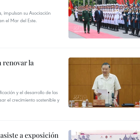
a, impulsan su Asociación
en el Mar del Este.
 renovar la
icación y el desarrollo de las
sar el crecimiento sostenible y
asiste a exposición