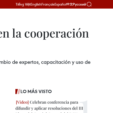
Tiếng Việt
English
Français
Español
Русский
中文
en la cooperación
mbio de expertos, capacitación y uso de
LO MÁS VISTO
Celebran conferencia para
difundir y aplicar resoluciones del III