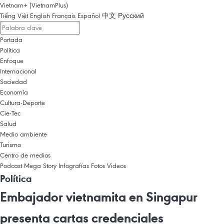
Vietnam+ (VietnamPlus)
Tiếng Việt
English
Français
Español
中文
Русский
Portada
Política
Enfoque
Internacional
Sociedad
Economía
Cultura-Deporte
Cie-Tec
Salud
Medio ambiente
Turismo
Centro de medios
Podcast
Mega Story
Infografías
Fotos
Videos
Política
Embajador vietnamita en Singapur
presenta cartas credenciales