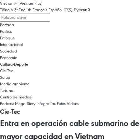
Vietnam+ (VietnamPlus)
Tiếng Việt
English
Français
Español
中文
Русский
Portada
Política
Enfoque
Internacional
Sociedad
Economía
Cultura-Deporte
Cie-Tec
Salud
Medio ambiente
Turismo
Centro de medios
Podcast
Mega Story
Infografías
Fotos
Videos
Cie-Tec
Entra en operación cable submarino de
mayor capacidad en Vietnam