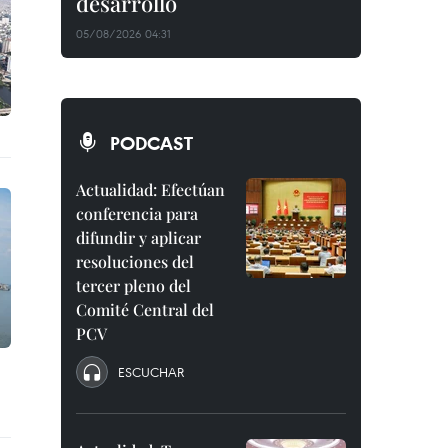
desarrollo
05/08/2026 04:31
PODCAST
Actualidad: Efectúan
conferencia para
difundir y aplicar
resoluciones del
tercer pleno del
Comité Central del
PCV
ESCUCHAR