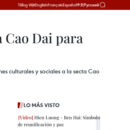
Tiếng Việt
English
Français
Español
Русский
中文
a Cao Dai para
es culturales y sociales a la secta Cao
LO MÁS VISTO
Hien Luong - Ben Hai: Símbolo
de reunificación y paz