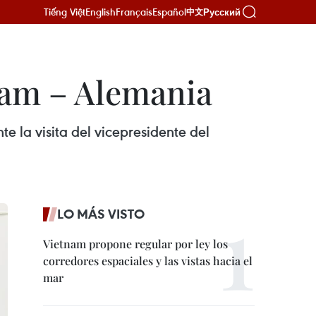
Tiếng Việt
English
Français
Español
Русский
中文
nam – Alemania
e la visita del vicepresidente del
LO MÁS VISTO
Vietnam propone regular por ley los
corredores espaciales y las vistas hacia el
mar